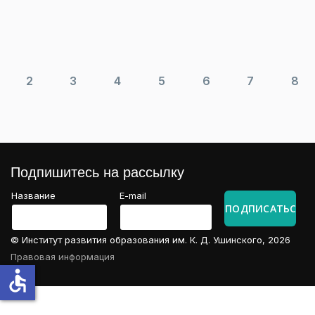
2
3
4
5
6
7
8
Подпишитесь на рассылку
Название
E-mail
© Институт развития образования им. К. Д. Ушинского, 2026
Правовая информация
accessible